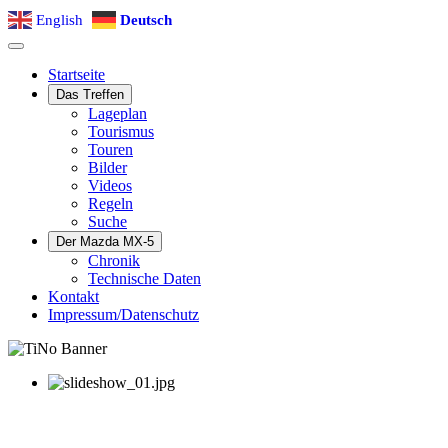
English
Deutsch
Startseite
Das Treffen
Lageplan
Tourismus
Touren
Bilder
Videos
Regeln
Suche
Der Mazda MX-5
Chronik
Technische Daten
Kontakt
Impressum/Datenschutz